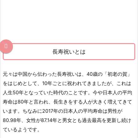
そ
の
由
来
3.
長
寿
長寿祝いとは
祝
い
元々は中国から伝わった長寿祝いは、40歳の「初老の賀」
の
をはじめとして、10年ごとに祝われてきましたが、これは
品
は
人生50年となっていた時代のことです。今や日本人の平均
何
寿命は80年と言われ、長生きをする人が大きく増えてきて
を
います。ちなみに2017年の日本人の平均寿命は男性が
選
80.98年、女性が87.14年と男女とも過去最高を更新し続け
べ
ているようです。
ば