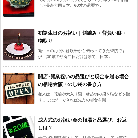
えた長寿大国日本。60才の還暦で ...
初誕生日のお祝い｜餅踏み・背負い餅・
物取り
誕生日のお祝いは欧米から伝わってきた習慣です
が、満1歳の初誕生日だけは別で、日本 ...
開店･開業祝いの品選びと現金を贈る場合
の相場金額・のし袋の書き方
従来は、花輪や大入り額、縁起物の招き猫などを贈
りましたが、できれば先方の都合を聞 ...
成人式のお祝い金の相場と品選び、お返
しは？
子供が20歳を境として、社会の一員として正式に