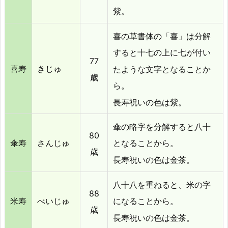
お
紫。
返
し
喜の草書体の「喜」は
分解
7.
すると十七の上に七が付い
1.
77
喜寿
きじゅ
たような文字となることか
長
歳
寿
ら。
祝
長寿祝いの色は紫。
い
の
傘の略字
を分解すると八十
80
お
傘寿
さんじゅ
となることから。
返
歳
長寿祝いの色は金茶。
し、
金
八十八を重ねると、米の字
額
88
米寿
べいじゅ
になることから。
の
歳
相
長寿祝いの色は金茶。