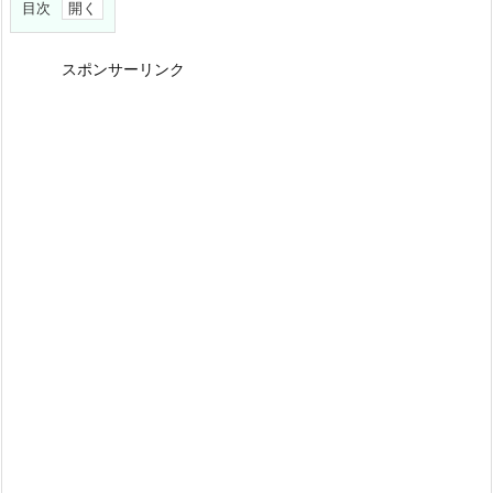
目次
1.
長
スポンサーリンク
寿
祝
い
と
は
2.
主
な
長
寿
の
祝
い
と