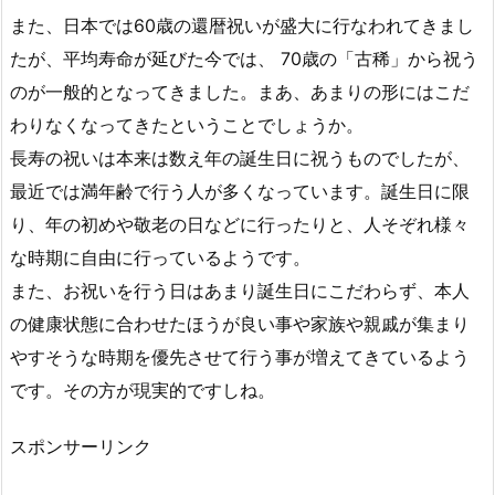
良
また、日本では60歳の還暦祝いが盛大に行なわれてきまし
い
たが、平均寿命が延びた今では、 70歳の「古稀」から祝う
の？
のが一般的となってきました。まあ、
あまりの形にはこだ
4.
わりなくなってきたということでしょうか。
長
寿
長寿の祝いは本来は数え年の誕生日に祝うものでしたが、
の
最近では満年齢で行う人が多くなっています。誕生日に限
お
り、年の初めや敬老の日などに行ったりと、人そぞれ様々
祝
な時期に自由に行っているようです。
金
また、お祝いを行う日はあまり誕生日にこだわらず、本人
の
の健康状態に合わせたほうが良い事や家族や親戚が集まり
相
場
やすそうな時期を優先させて行う事が増えてきているよう
は
です。その方が現実的ですしね。
ど
の
スポンサーリンク
く