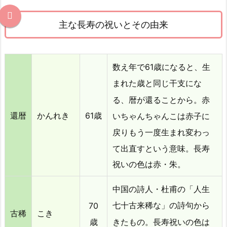
袋
の
主な長寿の祝いとその由来
記
入
6.
数え年で61歳になると、生
長
まれた歳と同じ干支にな
寿
の
赤
る、暦が還ることから。
祝
還暦
かんれき
61歳
いちゃんちゃんこは赤子に
い
戻りもう一度生まれ変わっ
方
て出直すという意味。長寿
7.
祝いの色は赤・朱。
長
寿
中国の詩人・杜甫の「人生
祝
い
70
七十古来稀な」の詩句から
古稀
こき
の
歳
長寿祝いの色は
きたもの。