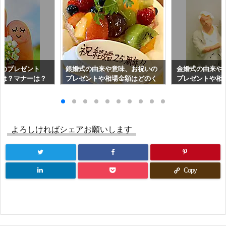
気のプレゼント
銀婚式の由来や意味、お祝いの
金婚式の由来や
場は？マナーは？
プレゼントや相場金額はどのく
プレゼントや相
らい？
らい？
よろしければシェアお願いします
Copy