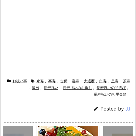
お祝い事
傘寿
,
卒寿
,
古稀
,
喜寿
,
大還暦
,
白寿
,
皇寿
,
茶寿
,
還暦
,
長寿祝い
,
長寿祝いのお返し
,
長寿祝いの品選び
,
長寿祝いの相場金額
Posted by
JJ