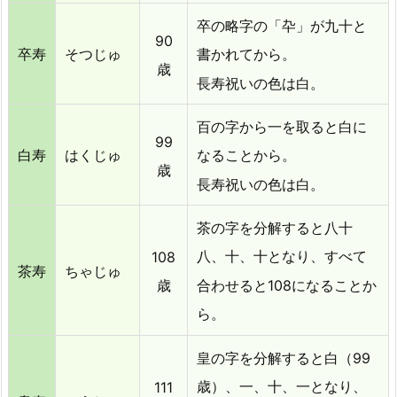
場
は？
卒の略字の「卆」が九十と
90
ど
卒寿
そつじゅ
書かれてから。
歳
ん
長寿祝いの色は白。
な
も
百の字から一を取ると白に
の
99
白寿
はくじゅ
なることから。
を
歳
長寿祝いの色は白。
選
ん
茶の字を分解すると八十
だ
ら？
108
八、十、十となり、すべて
茶寿
ちゃじゅ
歳
合わせると108になることか
ら。
皇の字を分解すると白（99
111
歳）、一、十、一となり、