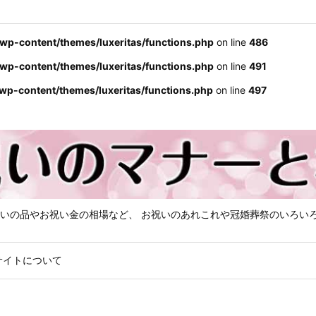
wp-content/themes/luxeritas/functions.php
on line
481
wp-content/themes/luxeritas/functions.php
on line
486
wp-content/themes/luxeritas/functions.php
on line
491
wp-content/themes/luxeritas/functions.php
on line
497
いの品やお祝い金の相場など、 お祝いのあれこれや冠婚葬祭のいろい
サイトについて