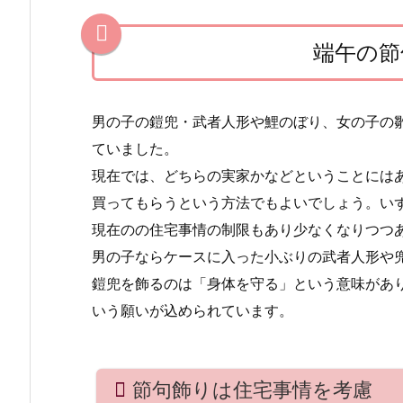
考
慮
端午の節
2.
2.
男の子の鎧兜・武者人形や鯉のぼり、女の子の
現
ていました。
金
現在では、どちらの実家かなどということには
や
買ってもらうという方法でもよいでしょう。い
商
現在のの住宅事情の制限もあり少なくなりつつ
品
男の子ならケースに入った小ぶりの武者人形や
券
鎧兜を飾るのは「身体を守る」という意味があ
を
いう願いが込められています。
贈
っ
て
節句飾りは住宅事情を考慮
も