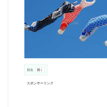
目次
1.
スポンサーリンク
端
午
の
節