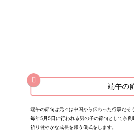
句
の
由
来
1.
1.
端
午
と
端午の
は
何？
1.
端午の節句は元々は中国から伝わった行事だそ
2.
毎年5月5日に行われる男の子の節句として
奈良
端
祈り健やかな成長を願う儀式をします。