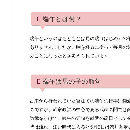
午
は
男
端午とは何？
の
子
端午というのはもともとは月の端（はじめ）の
の
ありませんでしたが、時を経るに従って毎月の5
節
のことになったとさ考えられています。
句
2.
端
端午は男の子の節句
午
の
古来から行われていた宮廷での端午の行事は鎌
節
のですが、武家政治の中心である武家の間では
句
尚武をかけて、端午の節句を尚武の節日として
の
時は流れ、江戸時代に入ると5月5日は徳川幕