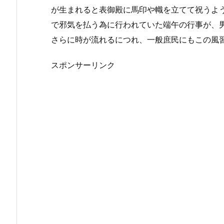
贈
が生まれると表御殿に馬印や幟を立てて祝うよ
り
で邪気を払う為に行われていた端午の行事が、
物
さらに時が流れるにつれ、一般庶民にもこの風
2.
スポンサーリンク
1.
節
句
飾
り
は
住
宅
事
情
を