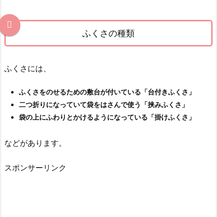
に
包
ん
ふくさの種類
で
4.
1.
ふくさには、
袱
紗
ふくさをのせるための敷台が付いている「台付きふくさ」
の
二つ折りになっていて袋をはさんで使う「挟みふくさ」
包
袋の上にふわりとかけるようになっている「掛けふくさ」
み
方
などがあります。
は
慶・
スポンサーリンク
弔
で
逆
に