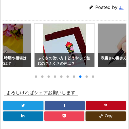
Posted by
JJ
ー・時期や相場は
ふくさの使い方｜どうやって包
表書きの書き方
礼状は？
むの？ふくさの色は？
よろしければシェアお願いします
Copy