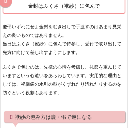
金封はふくさ（袱紗）に包んで
く
さ
に
慶弔いずれにせよ金封をむき出しで手渡すのはあまり見栄
包
えの良いものではありません。
ん
当日はふくさ（袱紗）に包んで持参し、受付で取り出して
だ
ま
先方に向けて差し出すようにします。
ま
の
ふくさで包むのは、先様の心情を考慮し、礼節を重んじて
渡
いますという心遣いをあらわしています。実用的な理由と
し
しては、祝儀袋の水引の型がくずれたり汚れたりするのを
方
防ぐという役割もあります。
（不
祝
儀
袱紗の包み方は慶・弔で逆になる
の
場