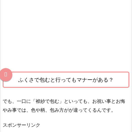
マ
ナ
ー
が
あ
る？
2.
ふ
く
さ
の
ふくさで包むと行ってもマナーがある？
種
類
でも、一口に「袱紗で包む」といっても、お祝い事とお悔
3.
やみ事では、色や柄、包み方がが違ってくるんです。
用
途
スポンサーリンク
別