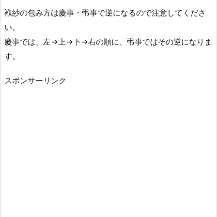
合）
袱紗の包み方は慶事・弔事で逆になるので注意してくださ
い。
慶事では、左→上→下→右の順に、弔事ではその逆になりま
す。
スポンサーリンク