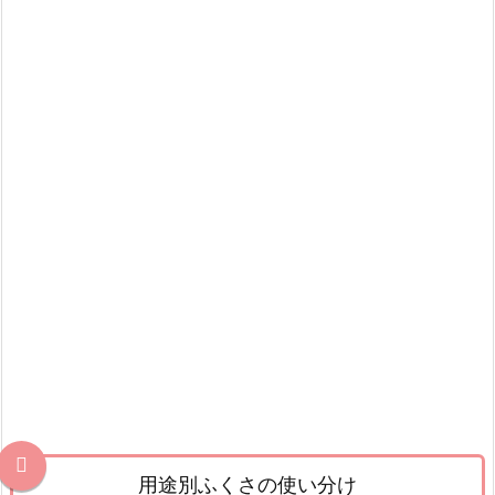
な
る
5.
祝
儀
用
ふ
く
さ
の
包
み
方
6.
不
祝
用途別ふくさの使い分け