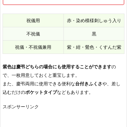
儀
用
ふ
祝儀用
赤・染め模様刺しゅう入り
く
さ
不祝儀
黒
の
包
祝儀・不祝儀兼用
紫・紺・鶯色・くすんだ紫
み
方
紫色は慶弔どちらの場合にも使用することができます
の
7.
で、一枚用意しておくと重宝します。
祝
儀
また、慶弔両用に使用できる便利な
台付きふくさ
や、差し
袋・
込むだけの
ポケットタイプ
などもあります。
不
祝
スポンサーリンク
儀
袋
を