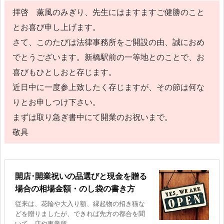
拝啓 薫風のみぎり、先生にはますますご健勝のこと
とお喜び申し上げます。
さて、このたびは法律事務所をご開設の由、誠におめ
でとうございます。新橋駅前の一等地とのことで、お
喜びもひとしおと存じます。
近日中に一度参上致したく存じますが、その節は何な
りとお申しつけ下さい。
まずは取り急ぎ書中にて開業のお祝いまで。
敬具
開店･開業祝いの品選びと現金を贈る
場合の相場金額・のし袋の書き方
従来は、花輪や大入り額、縁起物の招き猫な
どを贈りましたが、できれば先方の都合を聞
いて、店や事業所 ...