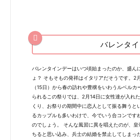
由
来
2.
日
バレンタイ
本
で
の
バレンタインデーはいつ頃始まったのか、盛ん
バ
ょ？ そもそもの発祥はイタリアだそうです。2
レ
（15日）から春の訪れや豊穣をいわうルベルカ
ン
られるこの祭りでは、2月14日に女性達が入れ
タ
くり、お祭りの期間中に恋人として振る舞うと
イ
るカップルも多いわけで、今でいう合コンです
ン
のでしょう。 そんな風習に異を唱えたのが、皇
デ
ちると思い込み、兵士の結婚を禁止してしまっ