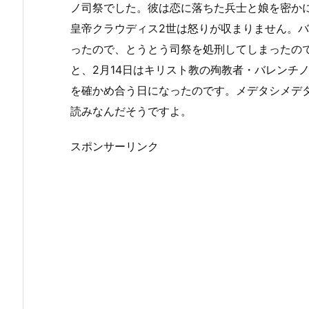
ー
ノ司祭でした。彼は恋に落ちた兵士と娘を密か
3.
皇帝クラウディス2世は怒りが収まりません。
バ
ったので、とうとう司祭を処刑してしまったの
ー
と、2月14日はキリスト教の殉教者・バレンチ
ジ
を確かめ合う日になったのです。メデタシメデ
ョ
読みなんだそうですよ。
ン
スポンサーリンク
別
の
相
場
は…
3.
1.
義