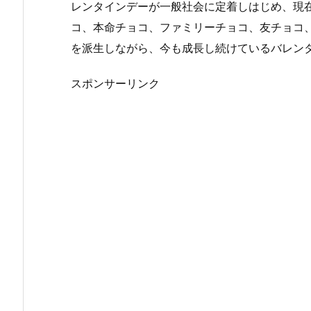
レンタインデーが一般社会に定着しはじめ、現
ョ
コ、本命チョコ、ファミリーチョコ、友チョコ
コ
を派生しながら、今も成長し続けているバレン
の
相
スポンサーリンク
場
金
額
は？
4.
バ
レ
ン
タ
イ
ン