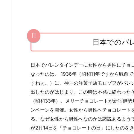
理
チ
ョ
コ
の
日本でのバ
相
場
日本でバレンタインデーに女性から男性にチョ
金
なったのは、 1936年（昭和11年ですから戦前
額
すねぇ。）に、神戸の洋菓子店モロゾフがバレ
は？
出したのがはじまり。この時は不発に終わったそう
3.
（昭和33年）、メリーチョコレートが新宿伊勢
2.
ンペーンを開催。女性から男性へチョコレート
本
る。なぜ女性から男性へなのかは諸説あるようで
命
が2月14日を「チョコレートの日」にしたのを
チ