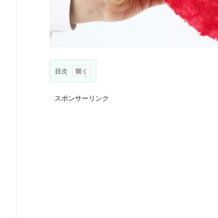
目次
1.
スポンサーリンク
バ
レ
ン
タ
イ
ン
デ
ー
の