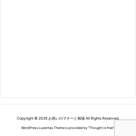
Copyright ©
2026
お祝いのマナーと相場
All Rights Reserved.
WordPress Luxeritas Theme is provided by "
Thought is free
".