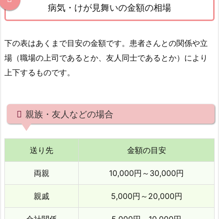
3.
病気・けが見舞いの金額の相場
1.
全
快
下の表はあくまで目安の金額です。患者さんとの関係や立
し
場（職場の上司であるとか、友人同士であるとか）により
た
上下するものです。
場
合
6.
親族・友人などの場合
3.
2.
全
送り先
金額の目安
快
は
両親
10,000円～30,000円
し
て
親戚
5,000円～20,000円
い
な