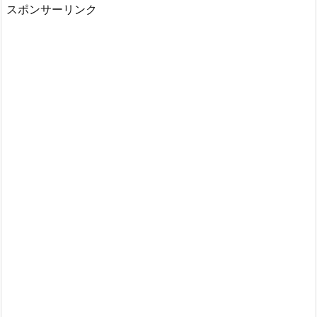
わ
スポンサーリンク
し
く
な
い
と
さ
れ
る
花
2.
2.
お
見
舞
い
に