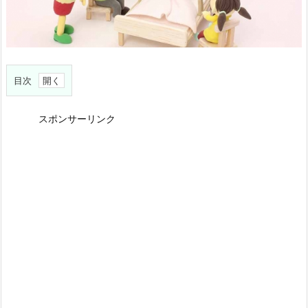
目次
1.
病
スポンサーリンク
気・
け
が
見
舞
い
2.
病
気・
け