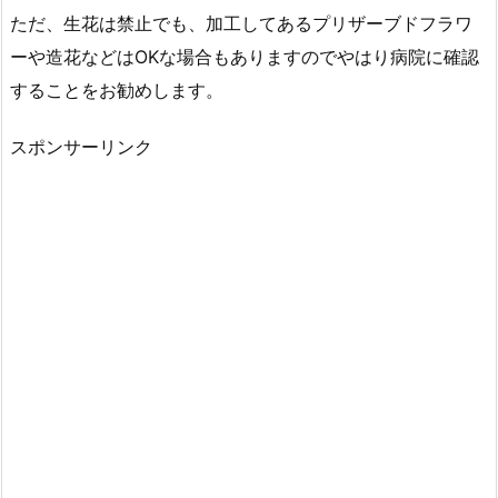
係
ただ、生花は禁止でも、加工してあるプリザーブドフラワ
の
ーや造花などはOKな場合もありますのでやはり病院に確認
場
することをお勧めします。
合
5.
スポンサーリンク
お
見
舞
い
金
を
入
れ
る
封
筒
の