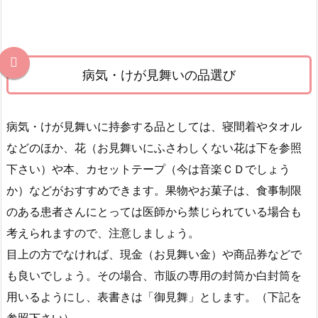
生
花
を
持
病気・けが見舞いの品選び
参
す
る
病気・けが見舞いに持参する品としては、寝間着やタオル
前
などのほか、花（お見舞いにふさわしくない花は下を参照
に
下さい）や本、カセットテープ（今は音楽ＣＤでしょう
3.
か）などがおすすめできます。果物やお菓子は、食事制限
病
のある患者さんにとっては医師から禁じられている場合も
気・
け
考えられますので、注意しましょう。
が
目上の方でなければ、現金（お見舞い金）や商品券などで
見
も良いでしょう。その場合、市販の専用の封筒か白封筒を
舞
用いるようにし、表書きは「御見舞」とします。（下記を
い
参照下さい）