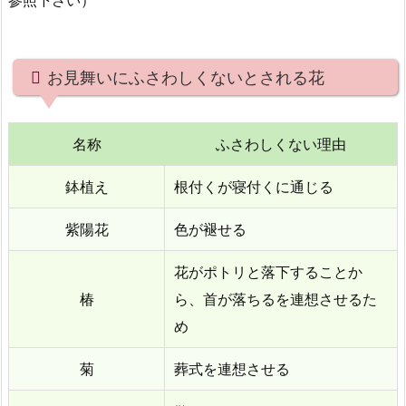
の
マ
ナ
お見舞いにふさわしくないとされる花
ー
4.
病
名称
ふさわしくない理由
気・
け
鉢植え
根付くが寝付くに通じる
が
見
紫陽花
色が褪せる
舞
い
花がポトリと落下することか
の
椿
ら、首が落ちるを連想させるた
金
め
額
の
菊
葬式を連想させる
相