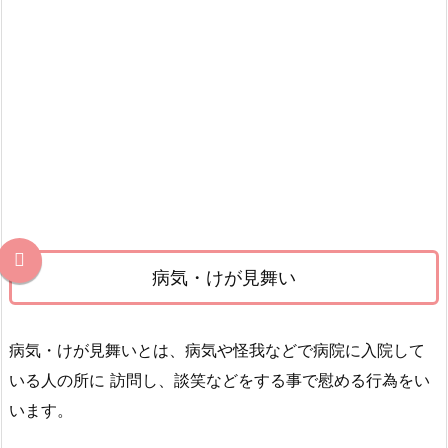
が
見
舞
い
の
品
選
び
2.
1.
お
病気・けが見舞い
見
舞
病気・けが見舞いとは、病気や怪我などで病院に入院して
い
に
いる人の所に 訪問し、談笑などをする事で慰める行為をい
ふ
います。
さ