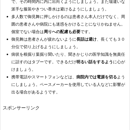
い
で、その時間内に内に出向くようにしましょう。また場違いな
6.
派手な服装やきつい香水は避けるようにしましょう。
1.
多人数で御見舞に押しかけるのは患者さん本人だけでなく、周
快
囲の患者さんや病院にも迷惑をかけることになりかねません。
気
個室でない場合は
周りへの配慮も必要
です。
内
御見舞は患者さんが疲れないように
長話は避け
、長くても３０
祝
分位で切り上げるようにしましょう。
い
病状を根掘り葉掘り聞いたり、聞きかじりの医学知識を無責任
の
に話すのはタブーです。できるだけ
明るい話をするよう
に心が
相
けましょう。
場
携帯電話やスマートフォンなどは、
病院内では電源を切る
よう
金
にしましょう。ペースメーカーを使用している人などに影響が
額
出る場合があるようです。
6.
スポンサーリンク
2.
快
気