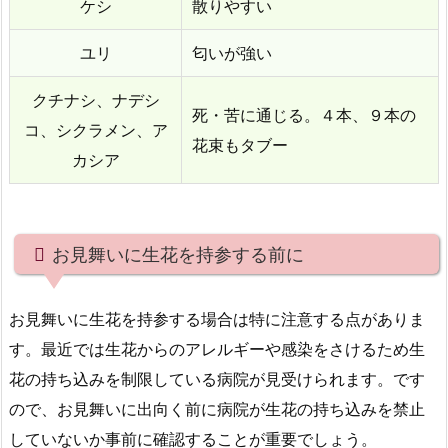
場
ケシ
散りやすい
4.
ユリ
匂いが強い
1.
親
クチナシ、ナデシ
族・
死・苦に通じる。４本、９本の
コ、シクラメン、ア
友
花束もタブー
カシア
人
な
ど
の
お見舞いに生花を持参する前に
場
合
お見舞いに生花を持参する場合は特に注意する点がありま
4.
す。最近では生花からのアレルギーや感染をさけるため生
2.
会
花の持ち込みを制限している病院が見受けられます。です
社
ので、お見舞いに出向く前に病院が生花の持ち込みを禁止
関
していないか事前に確認することが重要でしょう。