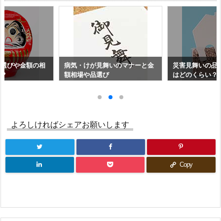
品選びや金額の相
病気・けが見舞いのマナーと金
災害見舞いの品
い？
額相場や品選び
はどのくらい？
よろしければシェアお願いします
Copy