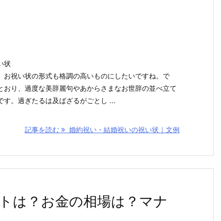
い状
。お祝い状の形式も格調の高いものにしたいですね。で
とおり、過度な美辞麗句やあからさまなお世辞の並べ立て
す。過ぎたるは及ばざるがごとし ...
記事を読む
婚約祝い・結婚祝いの祝い状｜文例
トは？お金の相場は？マナ