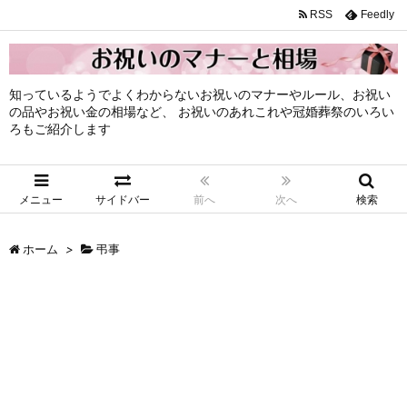
RSS
Feedly
知っているようでよくわからないお祝いのマナーやルール、お祝い
の品やお祝い金の相場など、 お祝いのあれこれや冠婚葬祭のいろい
ろもご紹介します
メニュー
サイドバー
前へ
次へ
検索
ホーム
>
弔事