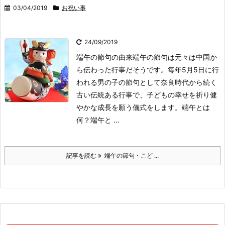
03/04/2019
お祝い事
24/09/2019
端午の節句の由来
端午の節句は元々は中国か
ら伝わった行事だそうです。
毎年5月5日に行
われる男の子の節句として奈良時代から続く
古い伝統ある行事で、子どもの幸せを祈り健
やかな成長を願う儀式をします。
端午とは
何？
端午と ...
記事を読む
端午の節句・こど ...