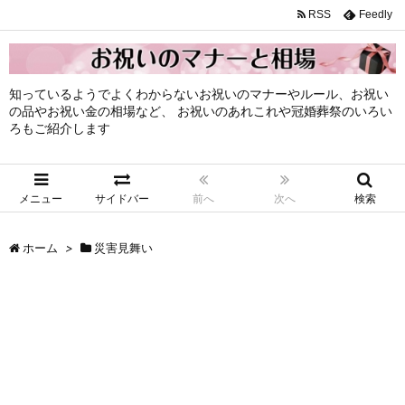
RSS
Feedly
知っているようでよくわからないお祝いのマナーやルール、お祝い
の品やお祝い金の相場など、 お祝いのあれこれや冠婚葬祭のいろい
ろもご紹介します
メニュー
サイドバー
前へ
次へ
検索
ホーム
>
災害見舞い