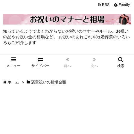
RSS
Feedly
知っているようでよくわからないお祝いのマナーやルール、お祝い
の品やお祝い金の相場など、 お祝いのあれこれや冠婚葬祭のいろい
ろもご紹介します
メニュー
サイドバー
前へ
次へ
検索
ホーム
>
褒章祝いの相場金額