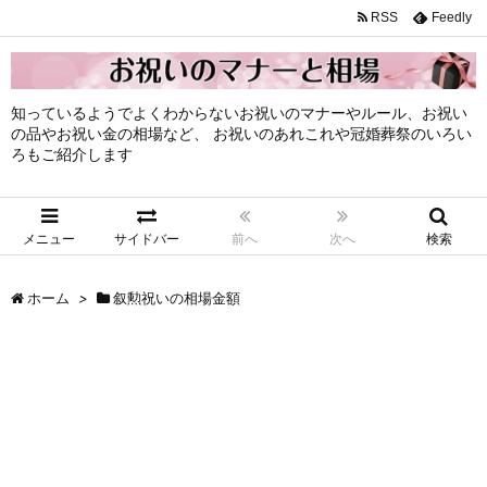
RSS
Feedly
知っているようでよくわからないお祝いのマナーやルール、お祝い
の品やお祝い金の相場など、 お祝いのあれこれや冠婚葬祭のいろい
ろもご紹介します
メニュー
サイドバー
前へ
次へ
検索
ホーム
>
叙勲祝いの相場金額